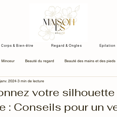
Corps & Bien-être
Regard & Ongles
Epilation
Minceur
Beauté du regard
Beauté des mains et des pieds
janv. 2024
3 min de lecture
oréen
K-beauty
Soins Visage AHAVA
Soin corps & bien
onnez votre silhouette
e : Conseils pour un v