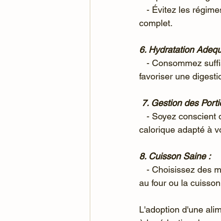
   - Évitez les régimes restrictifs et privilégiez la variété pour assurer un apport nutritionnel 
complet.
6. Hydratation Adequ
   - Consommez suffisamment d'eau tout au long de la journée pour maintenir l'hydratation et 
favoriser une digesti
 7. Gestion des Porti
   - Soyez conscient des portions pour éviter la surconsommation et maintenir un équilibre 
calorique adapté à v
8. Cuisson Saine :
   - Choisissez des méthodes de cuisson saines comme la cuisson à la vapeur, la cuisson 
au four ou la cuisso
L'adoption d'une ali