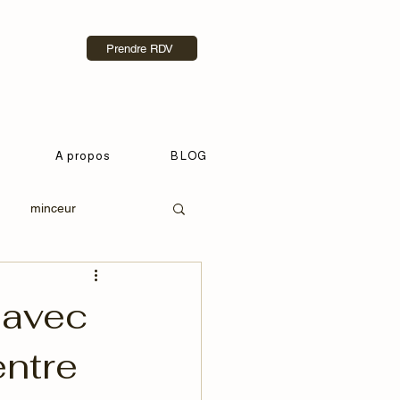
Prendre RDV
A propos
BLOG
minceur
-être
cellulite
 avec
entre