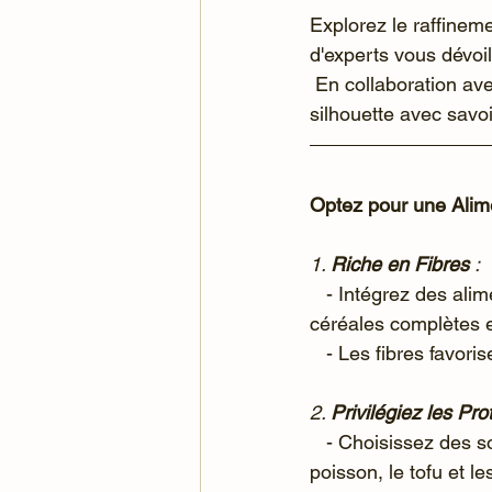
Explorez le raffineme
d'experts vous dévoil
 En collaboration avec la technologie novatrice du Cellu M6 de LPG, perfectionnez votre 
silhouette avec savoir
Optez pour une Alime
1. 
Riche en Fibres
 :
   - Intégrez des aliments riches en fibres tels que les légumes verts, les légumineuses, les 
céréales complètes et
   - Les fibres favo
2. 
Privilégiez les Pro
   - Choisissez des sources de protéines maigres telles que le poulet sans peau, la dinde, le 
poisson, le tofu et l