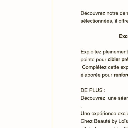
Découvrez notre dern
sélectionnées, il off
Exc
Exploitez pleinement 
pointe pour 
cibler pr
 Complétez cette expérience avec nos cosmétiques LPG , une formule scientifiquement 
élaborée pour 
renfor
DE PLUS : 
Découvrez  une séanc
. 
Une expérience exclu
Chez Beauté by Loïs