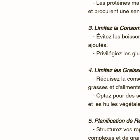
   - Les protéines maigres aident à maintenir la masse musculaire, stimulent le métabolisme 
et procurent une sen
3. Limitez la Conso
   - Évitez les boissons sucrées, les confiseries et les produits transformés riches en sucres 
ajoutés.
   - Privilégiez le
4. Limitez les Graiss
   - Réduisez la consommation de viandes grasses, de produits laitiers riches en matières 
grasses et d'aliment
   - Optez pour des sources de graisses saines telles que les avocats, les noix, les graines 
et les huiles végétal
5. Planification de R
   - Structurez vos repas avec une combinaison équilibrée de protéines, de glucides 
complexes et de grai