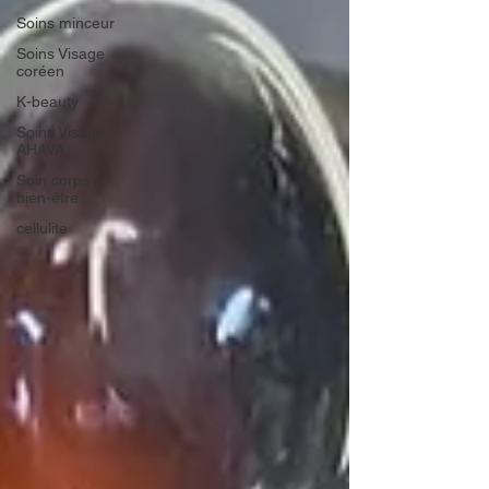
Soins minceur
Soins Visage
coréen
K-beauty
Soins Visage
AHAVA
Soin corps &
bien-être
cellulite