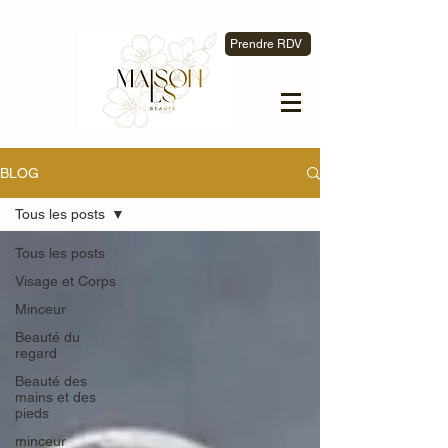
Prendre RDV
BLOG
Tous les posts
Tous les posts
Visage et Corps
Minceur
Beauté du
regard
Beauté des
mains et des
pieds
minceur