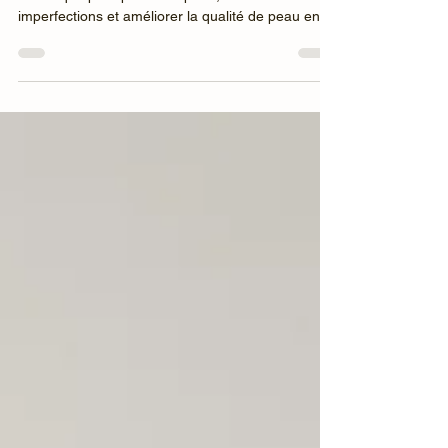
Haute fréquence à Lyon : une technologie
esthétique pour purifier la peau, traiter les
imperfections et améliorer la qualité de peau en
soin visage en institut.