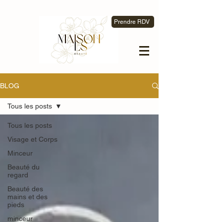
Prendre RDV
BLOG
Tous les posts
Tous les posts
Visage et Corps
Minceur
Beauté du
regard
Beauté des
mains et des
pieds
minceur