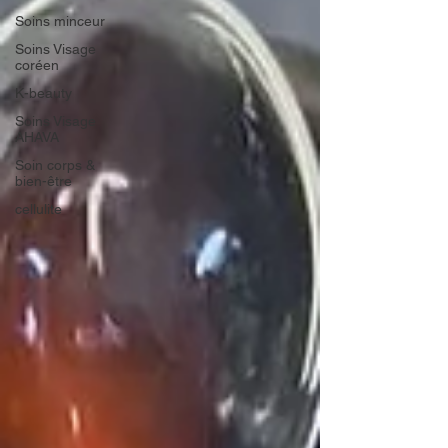
Soins minceur
Soins Visage
coréen
K-beauty
Soins Visage
AHAVA
Soin corps &
bien-être
cellulite