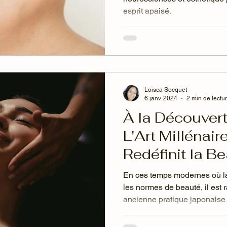
esprit apaisé.
Loïsca Socquet
6 janv. 2024
2 min de lectu
À la Découvert
L'Art Millénai
Redéfinit la B
En ces temps modernes où la
les normes de beauté, il est 
ancienne pratique japonaise