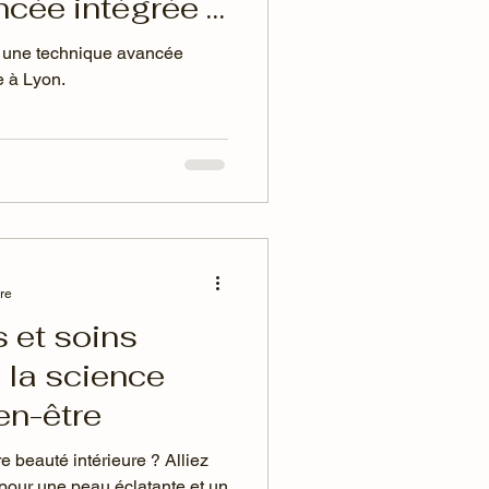
ncée intégrée à
ge à Lyon ✨
, une technique avancée
e à Lyon.
ure
 et soins
 la science
en-être
re beauté intérieure ? Alliez
pour une peau éclatante et un