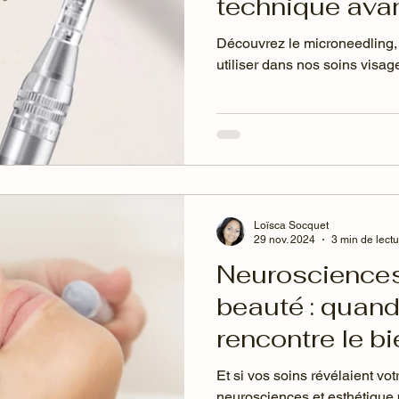
technique ava
nos soins visa
Découvrez le microneedling
utiliser dans nos soins visag
Loïsca Socquet
29 nov. 2024
3 min de lect
Neurosciences
beauté : quand
rencontre le bi
Et si vos soins révélaient vot
neurosciences et esthétique 