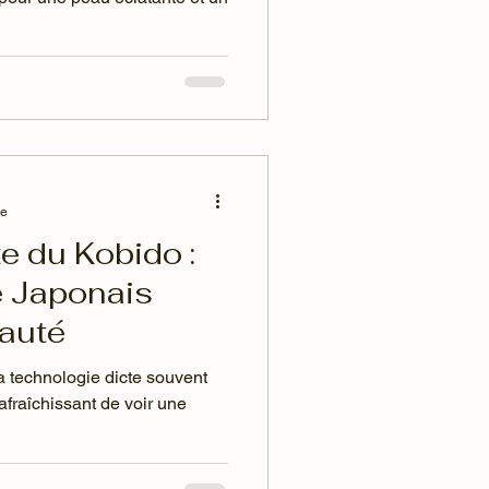
re
e du Kobido :
re Japonais
eauté
 technologie dicte souvent
rafraîchissant de voir une