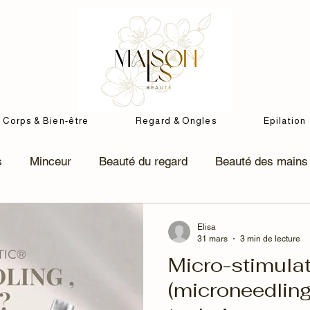
Corps & Bien-être
Regard & Ongles
Epilation
s
Minceur
Beauté du regard
Beauté des mains 
Soins Visage coréen
K-beauty
Soins Visage A
Elisa
31 mars
3 min de lecture
Micro-stimula
llulite
(microneedling)