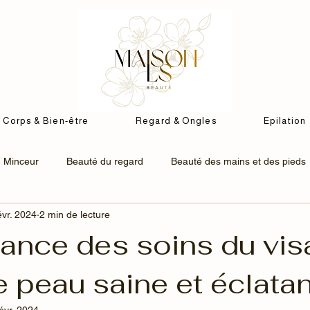
Corps & Bien-être
Regard & Ongles
Epilation
Minceur
Beauté du regard
Beauté des mains et des pieds
évr. 2024
2 min de lecture
oréen
K-beauty
Soins Visage AHAVA
Soin corps & bien
tance des soins du vi
 peau saine et éclata